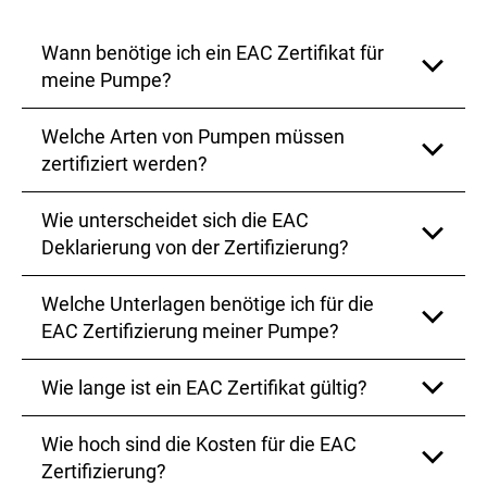
Wann benötige ich ein EAC Zertifikat für
meine Pumpe?
Welche Arten von Pumpen müssen
Ein EAC Zertifikat ist erforderlich, um die Konformität
Ihrer Pumpe mit den technischen Vorschriften der
zertifiziert werden?
EAWU‑Staaten sicherzustellen. Es ist ein
obligatorisches Dokument, das je nach
Wie unterscheidet sich die EAC
Sicherheitsanforderungen und Einsatzgebiet Ihrer
Die Zertifizierung ist für Elektropumpen,
Pumpe benötigt wird.
Chemiepumpen und Nuklearpumpen erforderlich.
Deklarierung von der Zertifizierung?
Diese Pumpen müssen den
Sicherheitsanforderungen der entsprechenden TR ZU
Welche Unterlagen benötige ich für die
Richtlinien entsprechen.
Die EAC Deklarierung erfolgt für Pumpen, die den
technischen Sicherheitsanforderungen entsprechen,
EAC Zertifizierung meiner Pumpe?
aber keine vollständige Zertifizierung benötigen.
Dazu gehören Strömungspumpen und
Wie lange ist ein EAC Zertifikat gültig?
Verdrängungspumpen, die gemäß TR ZU Richtlinie
Zu den erforderlichen Unterlagen gehören der
010/2011 deklariert werden.
technische Pass, die Bedienungsanleitung,
Sicherheitsbetrachtungen, ISO
Wie hoch sind die Kosten für die EAC
Die Gültigkeit eines EAC Zertifikats variiert je nach
Qualitätsmanagementdokumente und Prüfprotokolle
den Vorschriften der Technischen Regelwerke, dem
Zertifizierung?
des Herstellers. Diese Dokumente müssen gemäß