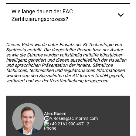
Zulassungsschema und der Art der Herstellung. In
den technischen Regelwerken der EAWU erstellt
der Regel liegt die Gültigkeitsdauer zwischen 1 und 5
werden.
Wie lange dauert der EAC
Jahren.
Die Kosten hängen von mehreren Faktoren ab, wie
den technischen Vorschriften, der Anzahl der
Zertifizierungsprozess?
erforderlichen Prüfungen und der Konstruktion der
Pumpe. Eine detaillierte Kostenübersicht finden Sie
auf unserer Website.
Der Zertifizierungsprozess kann mehrere Wochen bis
Monate in Anspruch nehmen, abhängig von der Art
Dieses Video wurde unter Einsatz der KI‑Technologie von
der Pumpe und der Komplexität der erforderlichen
Synthesia erstellt. Die dargestellte Person bzw. der Avatar
Prüfungen und Audits.
sowie die Stimme wurden vollständig mithilfe künstlicher
Intelligenz generiert und dienen ausschließlich der visuellen
und sprachlichen Präsentation der Inhalte. Sämtliche
fachlichen, technischen und regulatorischen Informationen
wurden von den Spezialisten der AC Inorms GmbH geprüft,
verifiziert und vor der Veröffentlichung freigegeben.
Alex Rosen
A.Rosen@ac‑inorms.com
+49 2161 990 497 - 2