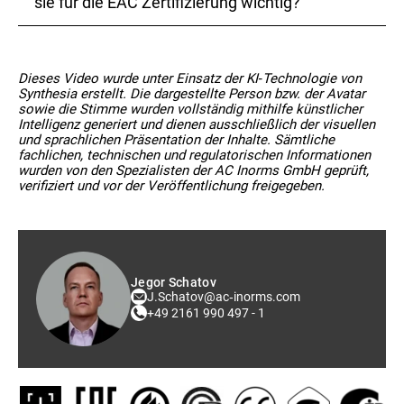
Anforderungen entsprechen, müssen Sie einen
sie für die EAC Zertifizierung wichtig?
Druckbehälterpass erstellen lassen. Diese Pässe
enthalten Informationen zur Benutzung und Wartung
und sind gemäß dem TR ZU 032/2013 Regelwerk
Prüfprotokolle sind Dokumente, die die Konformität
erforderlich.
von Musterprodukten mit den EAC Normen
Dieses Video wurde unter Einsatz der KI‑Technologie von
bestätigen. Sie werden in akkreditierten
Synthesia erstellt. Die dargestellte Person bzw. der Avatar
Prüflaboratorien erstellt und sind maßgeblich für die
sowie die Stimme wurden vollständig mithilfe künstlicher
Beantragung von EAC Zertifikaten und
Intelligenz generiert und dienen ausschließlich der visuellen
Deklarationen.
und sprachlichen Präsentation der Inhalte. Sämtliche
fachlichen, technischen und regulatorischen Informationen
wurden von den Spezialisten der AC Inorms GmbH geprüft,
verifiziert und vor der Veröffentlichung freigegeben.
Jegor Schatov
J.Schatov@ac‑inorms.com
+49 2161 990 497 - 1